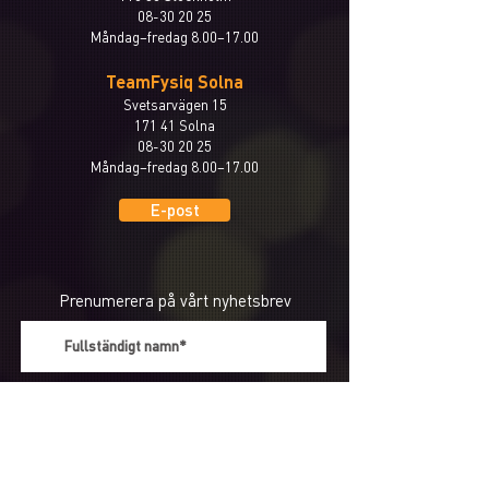
08-30 20 25
Måndag–fredag 8.00–17.00
TeamFysiq Solna
Svetsarvägen 15
171 41 Solna
08-30 20 25
Måndag–fredag 8.00–17.00
E-post
Prenumerera på vårt nyhetsbrev
>