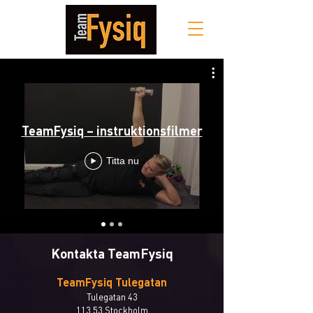
TeamFysiq – instruktionsfilmer
Titta nu
Kontakta TeamFysiq
TeamFysiq Tulegatan
Tulegatan 43
113 53 Stockholm