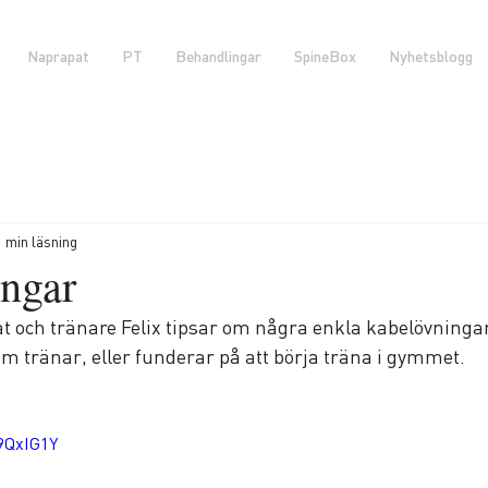
Naprapat
PT
Behandlingar
SpineBox
Nyhetsblogg
1 min läsning
ngar
 och tränare Felix tipsar om några enkla kabelövninga
som tränar, eller funderar på att börja träna i gymmet.
9QxIG1Y