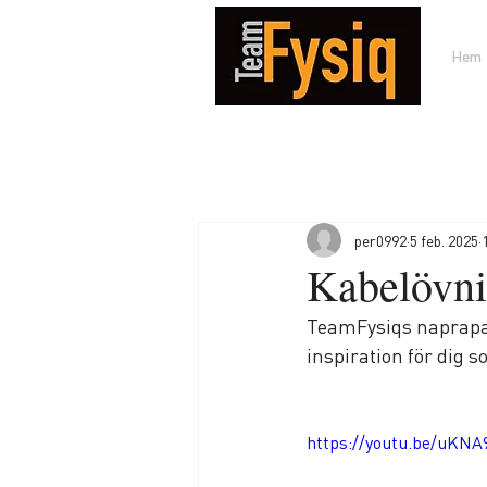
Hem
per0992
5 feb. 2025
Kabelövni
TeamFysiqs naprapat
inspiration för dig 
https://youtu.be/uKNA