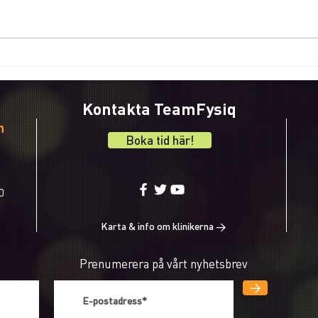
Tenn
TeamFysiq tipsar om övningar
för skuldror och rygg
Kontakta TeamFysiq
n
Boka tid här!
0
Karta & info om klinikerna >
Prenumerera på vårt nyhetsbrev
>