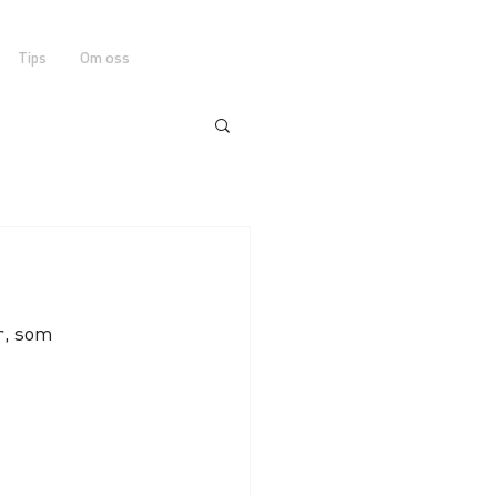
Tips
Om oss
r, som 